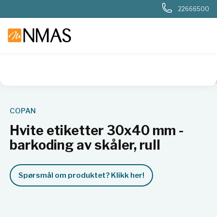
22666500
NMAS hjem
Produkter
Sykehuslab
Mikrobiologi sykehus
COPAN
Hvite etiketter 30x40 mm -
barkoding av skåler, rull
Spørsmål om produktet? Klikk her!