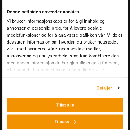
Meld deg på vårt nyhetsbrev!
Denne nettsiden anvender cookies
Få informasjon om produkter,
Vi bruker informasjonskapsler for å gi innhold og
arrangementer og kampanjer.
annonser et personlig preg, for å levere sosiale
mediefunksjoner og for å analysere trafikken vår. Vi deler
Meld på nyhetsbrev
dessuten informasjon om hvordan du bruker nettstedet
vårt, med partnerne våre innen sosiale medier,
annonsering og analysearbeid, som kan kombinere den
med annen informasjon du har gjort tilgjengelig for dem,
eller som de har samlet inn gjennom din bruk av
tjenestene deres.
Detaljer
Nerliens Meszansky AS
Besøksadresse:
Tillat alle
Nils Hansens vei 8
0667 OSLO
Tilpass
Lager: