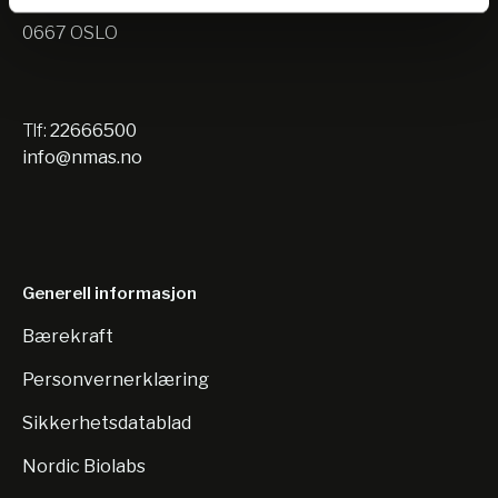
Nils Hansens vei 10
0667 OSLO
Tlf:
22666500
info@nmas.no
Generell informasjon
Bærekraft
Personvernerklæring
Sikkerhetsdatablad
Nordic Biolabs