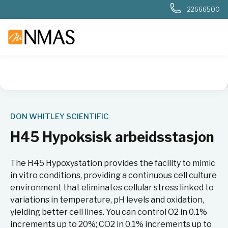
22666500
NMAS hjem
Produkter
Sykehuslab
Mikrobiologi sykehus
DON WHITLEY SCIENTIFIC
H45 Hypoksisk arbeidsstasjon
The H45 Hypoxystation provides the facility to mimic
in vitro conditions, providing a continuous cell culture
environment that eliminates cellular stress linked to
variations in temperature, pH levels and oxidation,
yielding better cell lines. You can control O2 in 0.1%
increments up to 20%; CO2 in 0.1% increments up to