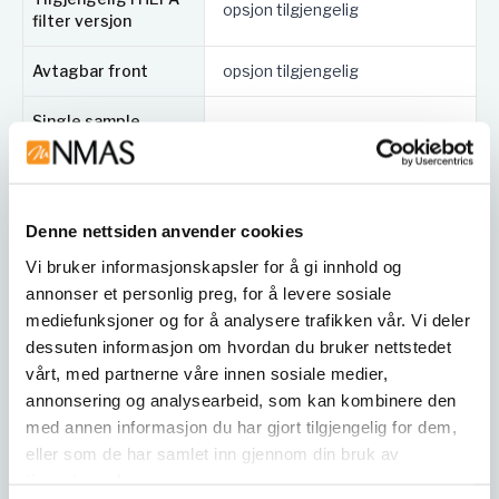
opsjon tilgjengelig
filter versjon
Avtagbar front
opsjon tilgjengelig
Single sample
opsjon tilgjengelig
entery
O2 profil
opsjon tilgjengelig
Denne nettsiden anvender cookies
Datalogging
opsjon tilgjengelig
Vi bruker informasjonskapsler for å gi innhold og
annonser et personlig preg, for å levere sosiale
Ekstra
opsjon tilgjengelig
avlesningslampe
mediefunksjoner og for å analysere trafikken vår. Vi deler
dessuten informasjon om hvordan du bruker nettstedet
Automatisk avfukter
Inkludert
vårt, med partnerne våre innen sosiale medier,
annonsering og analysearbeid, som kan kombinere den
Syklus luftsluse (sek)
60
med annen informasjon du har gjort tilgjengelig for dem,
eller som de har samlet inn gjennom din bruk av
Mål (B/D/H mm): 1660/720/710
tjenestene deres.