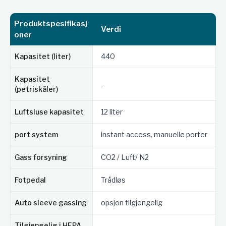
Produktspesifikasj
Verdi
oner
Kapasitet (liter)
440
Kapasitet
-
(petriskåler)
Luftsluse kapasitet
12 liter
port system
instant access, manuelle porter
Gass forsyning
CO2 / Luft/ N2
Fotpedal
Trådløs
Auto sleeve gassing
opsjon tilgjengelig
Tilgjengelig i HEPA