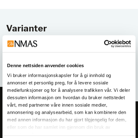
Varianter
Denne nettsiden anvender cookies
Vi bruker informasjonskapsler for å gi innhold og
annonser et personlig preg, for å levere sosiale
mediefunksjoner og for å analysere trafikken vår. Vi deler
dessuten informasjon om hvordan du bruker nettstedet
vårt, med partnerne våre innen sosiale medier,
annonsering og analysearbeid, som kan kombinere den
Meld deg på vårt nyhetsbrev!
med annen informasjon du har gjort tilgjengelig for dem,
Få informasjon om produkter,
eller som de har samlet inn gjennom din bruk av
arrangementer og kampanjer.
tjenestene deres.