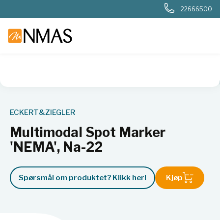
22666500
NMAS hjem
Produkter
Nukleær, strålevern, beredskap, dosi
ECKERT&ZIEGLER
Multimodal Spot Marker
'NEMA', Na-22
Spørsmål om produktet? Klikk her!
Kjøp