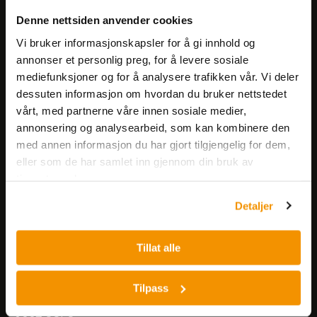
Meld deg på vårt nyhetsbrev!
Denne nettsiden anvender cookies
Få informasjon om produkter,
arrangementer og kampanjer.
Vi bruker informasjonskapsler for å gi innhold og
annonser et personlig preg, for å levere sosiale
mediefunksjoner og for å analysere trafikken vår. Vi deler
Meld på nyhetsbrev
dessuten informasjon om hvordan du bruker nettstedet
vårt, med partnerne våre innen sosiale medier,
annonsering og analysearbeid, som kan kombinere den
med annen informasjon du har gjort tilgjengelig for dem,
eller som de har samlet inn gjennom din bruk av
tjenestene deres.
Nerliens Meszansky AS
Detaljer
Besøksadresse:
Tillat alle
Nils Hansens vei 8
0667 OSLO
Lager:
Tilpass
Nils Hansens vei 10