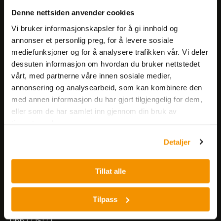
Få informasjon om produkter,
Denne nettsiden anvender cookies
arrangementer og kampanjer.
Vi bruker informasjonskapsler for å gi innhold og
annonser et personlig preg, for å levere sosiale
mediefunksjoner og for å analysere trafikken vår. Vi deler
Meld på nyhetsbrev
dessuten informasjon om hvordan du bruker nettstedet
vårt, med partnerne våre innen sosiale medier,
annonsering og analysearbeid, som kan kombinere den
med annen informasjon du har gjort tilgjengelig for dem,
eller som de har samlet inn gjennom din bruk av
tjenestene deres.
Nerliens Meszansky AS
Detaljer
Besøksadresse:
Tillat alle
Nils Hansens vei 8
0667 OSLO
Lager:
Tilpass
Nils Hansens vei 10
0667 OSLO