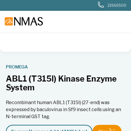
22666500
NMAS hjem
Produkter
Livsvitenskap
Cellebiologi
Cell
PROMEGA
ABL1 (T315I) Kinase Enzyme
System
Recombinant human ABL1 (T315I) (27-end) was
expressed by baculovirus in Sf9 insect cells using an
N-terminal GST tag.