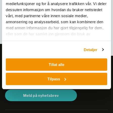
mediefunksjoner og for å analysere trafikken vår. Vi deler
dessuten informasjon om hvordan du bruker nettstedet
vårt, med partnerne våre innen sosiale medier,
annonsering og analysearbeid, som kan kombinere den
med annen informasjon du har gjort tilgjengelig for dem,
eller som de har samlet inn gjennom din bruk av
tjenestene deres.
Detaljer
Tillat alle
Meld deg på vårt nyhetsbrev!
Få informasjon om produkter,
Tilpass
arrangementer og kampanjer.
Meld på nyhetsbrev