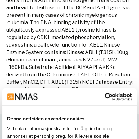
domain turns ABL1 into an oncogene. Translocation
and head-to-tail fusion of the BCR and ABL1 genes is
present in many cases of chronic myelogenous
leukemia. The DNA-binding activity of the
ubiquitously expressed ABL1 tyrosine kinase is
regulated by CDK1-mediated phosphorylation,
suggesting a cell cycle function for ABL1. Kinase
Enzyme System contains: Kinase: ABL1 (T315I), 10ug
(Human, recombinant; amino acids 27-end). MW:
~160kDa. Substrate: Abltide (EAIYAAPFAKKK);
derived from the C-terminus of ABL. Other: Reaction
Buffer, MnCl2, DTT. ABL1 (T315I) NCBI Database Entry:
www.ncbi.nlm.nih.gov/gene/25/.
Denne nettsiden anvender cookies
Vi bruker informasjonskapsler for å gi innhold og
Varianter
annonser et personlig preg, for å levere sosiale