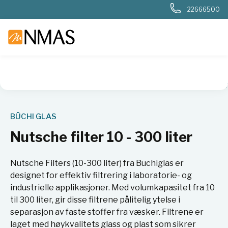
22666500
NMAS hjem
Produkter
Kjemi og industri
Syntese
Filter
BÜCHI GLAS
Nutsche filter 10 - 300 liter
Nutsche Filters (10-300 liter) fra Buchiglas er
designet for effektiv filtrering i laboratorie- og
industrielle applikasjoner. Med volumkapasitet fra 10
til 300 liter, gir disse filtrene pålitelig ytelse i
separasjon av faste stoffer fra væsker. Filtrene er
laget med høykvalitets glass og plast som sikrer