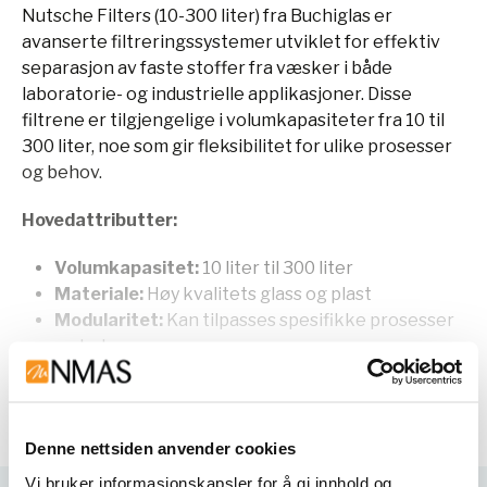
Nutsche Filters (10-300 liter) fra Buchiglas er
avanserte filtreringssystemer utviklet for effektiv
separasjon av faste stoffer fra væsker i både
laboratorie- og industrielle applikasjoner. Disse
filtrene er tilgjengelige i volumkapasiteter fra 10 til
300 liter, noe som gir fleksibilitet for ulike prosesser
og behov.
Hovedattributter:
Volumkapasitet:
10 liter til 300 liter
Materiale:
Høy kvalitets glass og plast
Modularitet:
Kan tilpasses spesifikke prosesser
og behov
Integrasjon:
Enkel å integrere med eksisterende
Vis mer
prosessutstyr
Bruk:
Effektiv filtrering og separasjon av faste
Denne nettsiden anvender cookies
stoffer fra væsker
Vi bruker informasjonskapsler for å gi innhold og