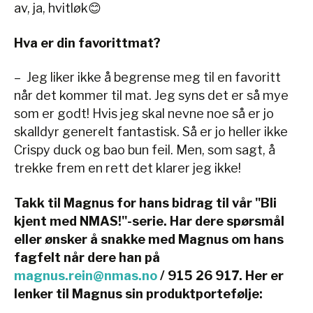
av, ja, hvitløk😊
Hva er din favorittmat?
– Jeg liker ikke å begrense meg til en favoritt
når det kommer til mat. Jeg syns det er så mye
som er godt! Hvis jeg skal nevne noe så er jo
skalldyr generelt fantastisk. Så er jo heller ikke
Crispy duck og bao bun feil. Men, som sagt, å
trekke frem en rett det klarer jeg ikke!
Takk til Magnus for hans bidrag til vår "Bli
kjent med NMAS!"-serie. Har dere spørsmål
eller ønsker å snakke med Magnus om hans
fagfelt når dere han på
magnus.rein@nmas.no
/ 915 26 917. Her er
lenker til Magnus sin produktportefølje: