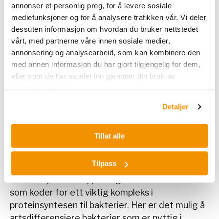
laboratorium under Covid-19 og vi skulle
annonser et personlig preg, for å levere sosiale
prosessere opp til 60 000 prøver i uka. For å få
mediefunksjoner og for å analysere trafikken vår. Vi deler
til dette måtte vi være over 100 ansatte på en
dessuten informasjon om hvordan du bruker nettstedet
vårt, med partnerne våre innen sosiale medier,
liten seksjon ment for 16 personer. Der fikk jeg
annonsering og analysearbeid, som kan kombinere den
ansvar for flere av ekstraksjonsplattformene
med annen informasjon du har gjort tilgjengelig for dem,
våre, blant annet Biomek som jeg i dag er
eller som de har samlet inn gjennom din bruk av
produktansvarlig for hos NMAS.
tjenestene deres.
Hva er din beste opplevelse på laben?
Detaljer
– En av de beste opplevelsene, i tillegg til å bidra
Tillat alle
under Covid-19, var da jeg jobbet på Ahus og
hadde ansvaret for Sangersekvensering. Dette
Tilpass
er en metode for påvisning av bakterielt DNA
ved å amplifisere opp det genetiske området
som koder for ett viktig kompleks i
proteinsyntesen til bakterier. Her er det mulig å
artsdifferensiere bakterier som er nyttig i