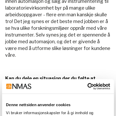
innen automasjon og salg av instrumentering til
laboratorievirksomhet byr på mange ulike
arbeidsoppgaver - flere enn man kanskje skulle
tro! Det jeg synes er det beste med jobben er å
se hva ulike forskningsmiljøer oppnår med våre
instrumenter. Selv synes jeg det er spennende å
jobbe med automasjon, og det er givende å
være med å utforme slike løsninger for kundene
våre.
Kan du dele en situasjon der du følte at
jobben din gjorde en forskjell?
– Da jeg jobbet på sykehus, og spesielt under
pandemien, så var det stor samfunnsverdi i det
Denne nettsiden anvender cookies
vi gjorde og oppnådde. Jeg jobbet på
Vi bruker informasjonskapsler for å gi innhold og