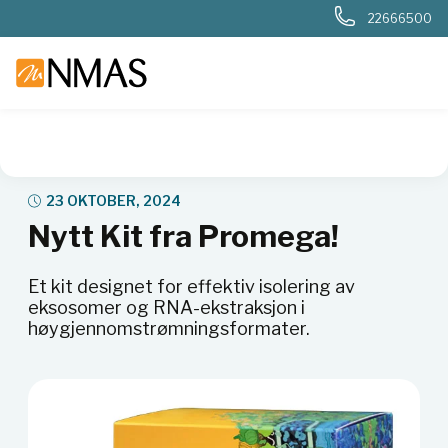
22666500
NMAS hjem
Nyheter og artikler
Nytt Kit fra Promega!
23 OKTOBER, 2024
Nytt Kit fra Promega!
Et kit designet for effektiv isolering av
eksosomer og RNA-ekstraksjon i
høygjennomstrømningsformater.