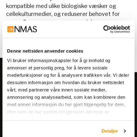
kompatible med ulike biologiske væsker og
cellekulturmedier, og reduserer behovet for
manuelle prosesser, noe som minimerer
variasjon i resultatene.
Bestill ditt neste kit
her
.
Denne nettsiden anvender cookies
Vi bruker informasjonskapsler for å gi innhold og
annonser et personlig preg, for å levere sosiale
mediefunksjoner og for å analysere trafikken vår. Vi deler
dessuten informasjon om hvordan du bruker nettstedet
Meld deg på vårt nyhetsbrev!
vårt, med partnerne våre innen sosiale medier,
Få informasjon om produkter,
annonsering og analysearbeid, som kan kombinere den
arrangementer og kampanjer.
med annen informasjon du har gjort tilgjengelig for dem,
eller som de har samlet inn gjennom din bruk av
tjenestene deres.
Meld på nyhetsbrev
Detaljer