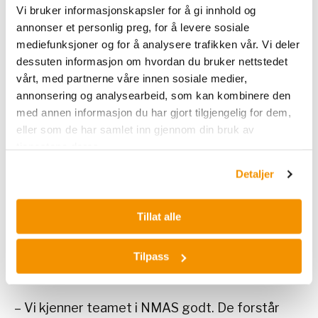
Nina Nielsen Bjerke, salgs- og administrerende
Vi bruker informasjonskapsler for å gi innhold og
direktør i NMAS.
annonser et personlig preg, for å levere sosiale
mediefunksjoner og for å analysere trafikken vår. Vi deler
dessuten informasjon om hvordan du bruker nettstedet
vårt, med partnerne våre innen sosiale medier,
Styrker innovasjonskapasiteten for norske
annonsering og analysearbeid, som kan kombinere den
biotechselskaper
med annen informasjon du har gjort tilgjengelig for dem,
ShareLab beskrives som en plattform og
eller som de har samlet inn gjennom din bruk av
katalysator for forskningsmiljøer og startups
tjenestene deres.
som utvikler nye produkter og tjenester innen
Detaljer
livsvitenskap og bioteknologi. Selskapene får
tilgang til et fullt utstyrt laboratorium, «Scientist
for Hire»-tjenester, nettverk, coaching og
Tillat alle
kommersiell støtte på ett og samme sted i
Forskningsparken. Med NMAS på laget styrkes
Tilpass
infrastrukturen ytterligere.
– Vi kjenner teamet i NMAS godt. De forstår