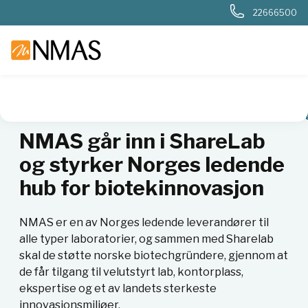
22666500
NMAS hjem
Nyheter og artikler
NMAS går inn i ShareLab o
NMAS går inn i ShareLab
og styrker Norges ledende
hub for biotekinnovasjon
NMAS er en av Norges ledende leverandører til
alle typer laboratorier, og sammen med Sharelab
skal de støtte norske biotechgründere, gjennom at
de får tilgang til velutstyrt lab, kontorplass,
ekspertise og et av landets sterkeste
innovasjonsmiljøer.