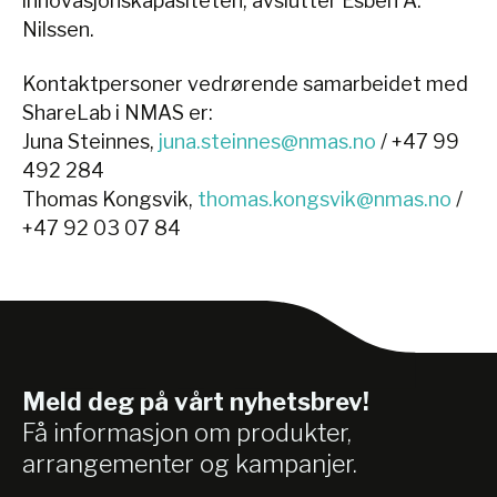
innovasjonskapasiteten, avslutter Esben A.
Nilssen.
Kontaktpersoner vedrørende samarbeidet med
ShareLab i NMAS er:
Juna Steinnes,
juna.steinnes@nmas.no
/ +47 99
492 284
Thomas Kongsvik,
thomas.kongsvik@nmas.no
/
+47 92 03 07 84
Meld deg på vårt nyhetsbrev!
Få informasjon om produkter,
arrangementer og kampanjer.