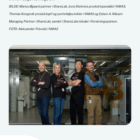
BILDE: Marius Øgaard partner i ShareLab, Juna Steinnes produktspesialist i NMAS,
Thomas Kongsvik produktsjef og porteføljeutvikler i NMAS og Esben A. Nilssen
Managing Partner i ShareLab, samlet i ShareLabs lokaler i Forskningsparken.
FOTO: Aleksander Frisvold / NMAS