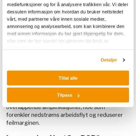
forskningsmiljøer som:
mediefunksjoner og for å analysere trafikken vår. Vi deler
dessuten informasjon om hvordan du bruker nettstedet
jobber med miljø-DNA (eDNA) og
vårt, med partnerne våre innen sosiale medier,
metagenomiske studier
annonsering og analysearbeid, som kan kombinere den
trenger artsidentifisering av bakterier i mat,
med annen informasjon du har gjort tilgjengelig for dem,
vann, jord eller kliniske prøver
eller som de har samlet inn gjennom din bruk av
tjenestene deres.
ønsker full-lengde 16S-data for fylogenetisk
analyse
Detaljer
benytter long-read sekvenseringsteknologi
for taksonomisk klassifisering
Tillat alle
Ved å bruke ett enkelt PCR-produkt for hele
Tilpass
16S-rRNA-genet unngår man behovet for flere
overlappende amplifikasjoner, noe som
forenkler nedstrøms arbeidsflyt og reduserer
feilmarginen.