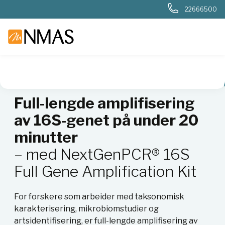
22666500
NMAS hjem
Fagområder
Molekylærbiologi
Fagartikler mo
Full-lengde amplifisering
av 16S-genet på under 20
minutter
– med NextGenPCR® 16S
Full Gene Amplification Kit
For forskere som arbeider med taksonomisk
karakterisering, mikrobiomstudier og
artsidentifisering, er full-lengde amplifisering av