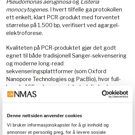
Pseudomonas aeruginosa
og
Listeria
monocytogenes.
I hvert tilfelle ga protokollen
ett enkelt, klart PCR-produkt med forventet
størrelse på 1.500 bp, verifisert ved agargel-
elektroforese.
Kvaliteten på PCR-produktet gjør det godt
egnet til både tradisjonell Sanger-sekvensering
og moderne long-read
sekvenseringsplattformer (som Oxford
Nanopore Technologies og PacBio), hvor full-
lengde 16S-sekvenser gir betydelig bedre
taksonomisk oppløsning.
Applikasjonsområder
Denne nettsiden anvender cookies
Vi bruker informasjonskapsler for å gi innhold og
Dette kitet passer spesielt godt for
annonser et personlig preg, for å levere sosiale