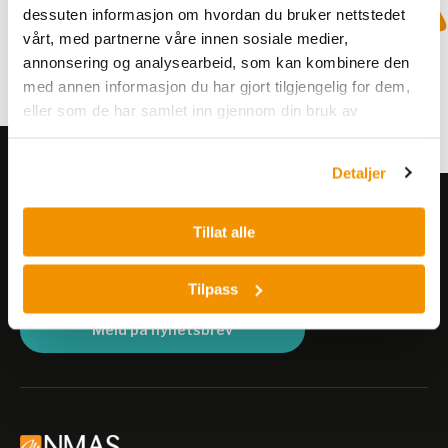
dessuten informasjon om hvordan du bruker nettstedet
vårt, med partnerne våre innen sosiale medier,
annonsering og analysearbeid, som kan kombinere den
med annen informasjon du har gjort tilgjengelig for dem,
eller som de har samlet inn gjennom din bruk av
tjenestene deres.
Detaljer
Meld deg på vårt nyhetsbrev!
Tillat alle
Få informasjon om produkter,
arrangementer og kampanjer.
Tilpass
Meld på nyhetsbrev