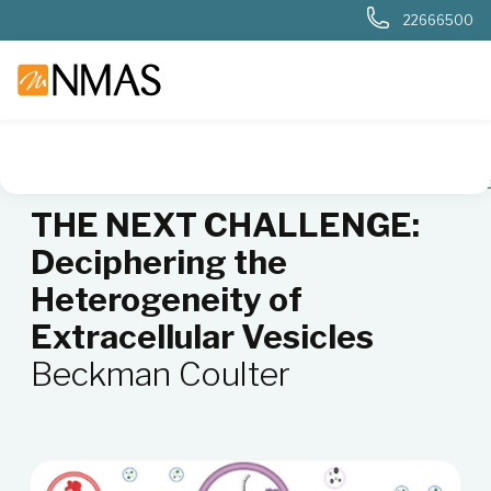
22666500
NMAS hjem
Fagområder
Cellebiologi
Fagartikler cellebiol
THE NEXT CHALLENGE:
Deciphering the
Heterogeneity of
Extracellular Vesicles
Beckman Coulter