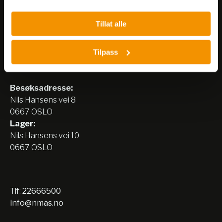
Tillat alle
Tilpass
Nerliens Meszansky AS
Besøksadresse:
Nils Hansens vei 8
0667 OSLO
Lager:
Nils Hansens vei 10
0667 OSLO
Tlf:
22666500
info@nmas.no