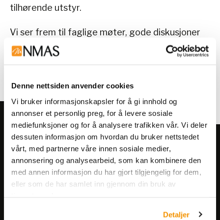
tilhørende utstyr.
Vi ser frem til faglige møter, gode diskusjoner
og nye bekjentskaper i Sør-Norge.
Mer informasjon om arrangementet
her
.
Denne nettsiden anvender cookies
Vi bruker informasjonskapsler for å gi innhold og
annonser et personlig preg, for å levere sosiale
mediefunksjoner og for å analysere trafikken vår. Vi deler
dessuten informasjon om hvordan du bruker nettstedet
Meld deg på vårt nyhetsbrev!
vårt, med partnerne våre innen sosiale medier,
Få informasjon om produkter,
annonsering og analysearbeid, som kan kombinere den
arrangementer og kampanjer.
med annen informasjon du har gjort tilgjengelig for dem,
eller som de har samlet inn gjennom din bruk av
tjenestene deres.
Meld på nyhetsbrev
Detaljer