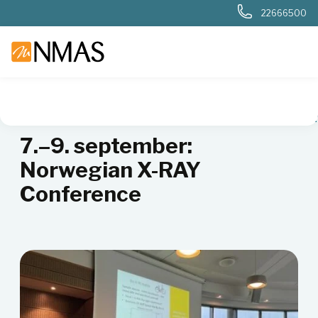
22666500
NMAS hjem
Aktiviteter, kurs og seminarer
Norwegian X-RA
7.–9. september:
Norwegian X-RAY
Conference