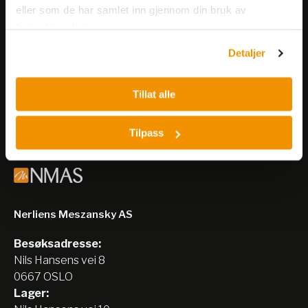
eller som de har samlet inn gjennom din bruk av
Meld deg på vårt nyhetsbrev!
tjenestene deres.
Få informasjon om produkter,
Detaljer
arrangementer og kampanjer.
Tillat alle
Meld på nyhetsbrev
Tilpass
Nerliens Meszansky AS
Besøksadresse:
Nils Hansens vei 8
0667 OSLO
Lager: