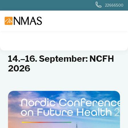
22666500
NMAS hjem
Aktiviteter, kurs og seminarer
NCFH 2026
14.–16. September: NCFH
2026