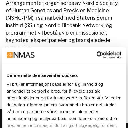
Arrangementet organiseres av Nordic Society
of Human Genetics and Precision Medicine
(NSHG-PM), i samarbeid med Statens Serum
Institut (SSI) og Nordic Biobank Network, og
programmet vil bestå av plenumssesjoner,
keynotes, ekspertpaneler og bransjeledede
symposier.
Vi ser frem til faglige diskusjoner og treffe
kolleger i bransjen.
Denne nettsiden anvender cookies
Vi bruker informasjonskapsler for å gi innhold og
Mer informasjon finner du
her
.
annonser et personlig preg, for å levere sosiale
mediefunksjoner og for å analysere trafikken vår. Vi deler
dessuten informasjon om hvordan du bruker nettstedet
vårt, med partnerne våre innen sosiale medier,
annonsering og analysearbeid, som kan kombinere den
med annen informasjon du har gjort tilgjengelig for dem,