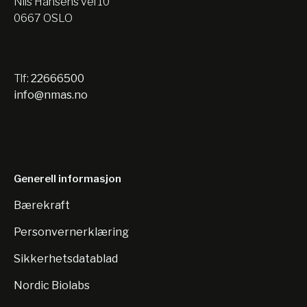
Nils Hansens vei 10
0667 OSLO
Tlf:
22666500
info@nmas.no
Generell informasjon
Bærekraft
Personvernerklæring
Sikkerhetsdatablad
Nordic Biolabs