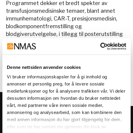
Programmet dekker et bredt spekter av
transfusjonsmedisinske temaer, blant annet
immunhematologi, CAR-T, presisjonsmedisin,
blodkomponentfremstilling og
blodgiverutvelgelse, i tillegg til posterutstilling
og paneldebatt om beredskap og lagerstyring.
Vi ser frem til faglig oppdatering,
erfaringsutveksling og nettverksbygging med
bransjekolleger i Trondheim.
Denne nettsiden anvender cookies
Mer informasjon og påmelding finner du
her
.
Vi bruker informasjonskapsler for å gi innhold og
annonser et personlig preg, for å levere sosiale
mediefunksjoner og for å analysere trafikken vår. Vi deler
dessuten informasjon om hvordan du bruker nettstedet
vårt, med partnerne våre innen sosiale medier,
annonsering og analysearbeid, som kan kombinere den
Meld deg på vårt nyhetsbrev!
med annen informasjon du har gjort tilgjengelig for dem,
Få informasjon om produkter,
eller som de har samlet inn gjennom din bruk av