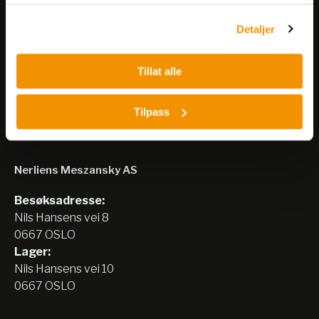
tjenestene deres.
arrangementer og kampanjer.
Detaljer
Meld på nyhetsbrev
Tillat alle
Tilpass
Nerliens Meszansky AS
Besøksadresse:
Nils Hansens vei 8
0667 OSLO
Lager:
Nils Hansens vei 10
0667 OSLO