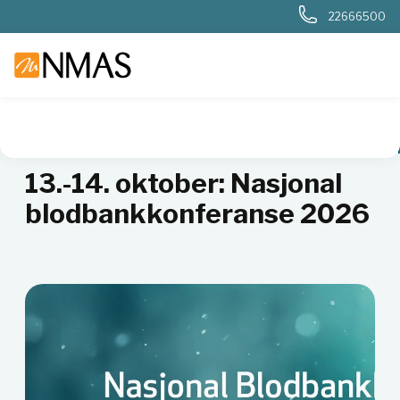
22666500
NMAS hjem
Aktiviteter, kurs og seminarer
Nasjonal blodb
13.-14. oktober: Nasjonal
blodbankkonferanse 2026