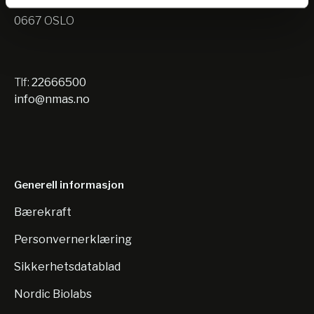
Nils Hansens vei 10
0667 OSLO
Tlf:
22666500
info@nmas.no
Generell informasjon
Bærekraft
Personvernerklæring
Sikkerhetsdatablad
Nordic Biolabs