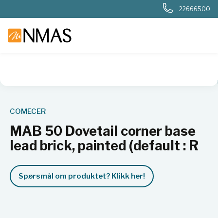
22666500
NMAS hjem
Produkter
Sykehuslab
Radiologi og nukleærm
COMECER
MAB 50 Dovetail corner base
lead brick, painted (default : R
Spørsmål om produktet? Klikk her!