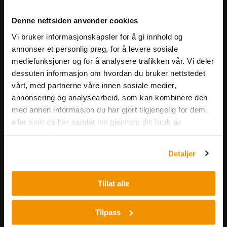
Meld deg på vårt nyhetsbrev!
Denne nettsiden anvender cookies
Få informasjon om produkter,
Vi bruker informasjonskapsler for å gi innhold og
arrangementer og kampanjer.
annonser et personlig preg, for å levere sosiale
mediefunksjoner og for å analysere trafikken vår. Vi deler
Meld på nyhetsbrev
dessuten informasjon om hvordan du bruker nettstedet
vårt, med partnerne våre innen sosiale medier,
annonsering og analysearbeid, som kan kombinere den
med annen informasjon du har gjort tilgjengelig for dem,
eller som de har samlet inn gjennom din bruk av
tjenestene deres.
Detaljer
Nerliens Meszansky AS
Besøksadresse:
Tillat alle
Nils Hansens vei 8
0667 OSLO
Tilpass
Lager: