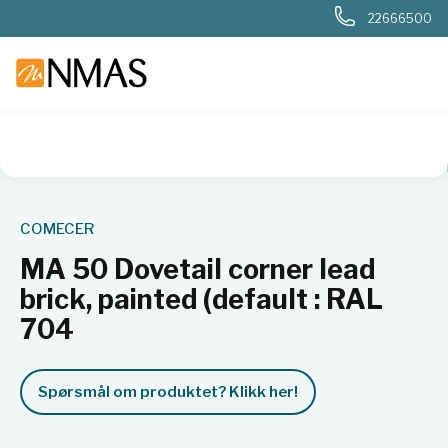
22666500
NMAS hjem
Produkter
Sykehuslab
Radiologi og nukleærm
COMECER
MA 50 Dovetail corner lead
brick, painted (default : RAL
704
Spørsmål om produktet? Klikk her!