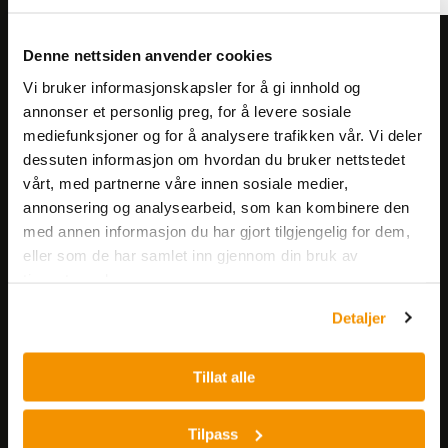
Meld deg på vårt nyhetsbrev!
Denne nettsiden anvender cookies
Få informasjon om produkter,
Vi bruker informasjonskapsler for å gi innhold og
arrangementer og kampanjer.
annonser et personlig preg, for å levere sosiale
mediefunksjoner og for å analysere trafikken vår. Vi deler
dessuten informasjon om hvordan du bruker nettstedet
Meld på nyhetsbrev
vårt, med partnerne våre innen sosiale medier,
annonsering og analysearbeid, som kan kombinere den
med annen informasjon du har gjort tilgjengelig for dem,
eller som de har samlet inn gjennom din bruk av
tjenestene deres.
Detaljer
Nerliens Meszansky AS
Tillat alle
Besøksadresse:
Nils Hansens vei 8
Tilpass
0667 OSLO