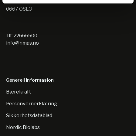
Nils Hansens vei 10
0667 OSLO
Tlf:
22666500
info@nmas.no
Generell informasjon
Bærekraft
Personvernerklæring
Sikkerhetsdatablad
Nordic Biolabs