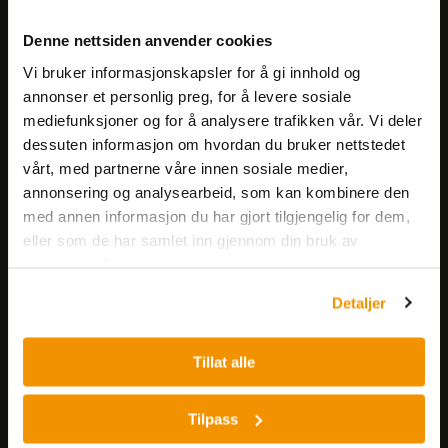
Meld deg på vårt nyhetsbrev!
Denne nettsiden anvender cookies
Få informasjon om produkter,
Vi bruker informasjonskapsler for å gi innhold og
arrangementer og kampanjer.
annonser et personlig preg, for å levere sosiale
mediefunksjoner og for å analysere trafikken vår. Vi deler
Meld på nyhetsbrev
dessuten informasjon om hvordan du bruker nettstedet
vårt, med partnerne våre innen sosiale medier,
annonsering og analysearbeid, som kan kombinere den
med annen informasjon du har gjort tilgjengelig for dem,
eller som de har samlet inn gjennom din bruk av
tjenestene deres.
Detaljer
Nerliens Meszansky AS
Besøksadresse:
Tillat alle
Nils Hansens vei 8
0667 OSLO
Tilpass
Lager: