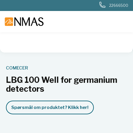
22666500
NMAS hjem
Produkter
Sykehuslab
Radiologi og nukleærm
COMECER
LBG 100 Well for germanium
detectors
Spørsmål om produktet? Klikk her!