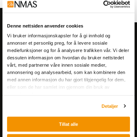
Denne nettsiden anvender cookies
Meld deg på vårt nyhetsbrev!
Vi bruker informasjonskapsler for å gi innhold og
annonser et personlig preg, for å levere sosiale
Få informasjon om produkter,
mediefunksjoner og for å analysere trafikken vår. Vi deler
arrangementer og kampanjer.
dessuten informasjon om hvordan du bruker nettstedet
vårt, med partnerne våre innen sosiale medier,
Meld på nyhetsbrev
annonsering og analysearbeid, som kan kombinere den
med annen informasjon du har gjort tilgjengelig for dem,
eller som de har samlet inn gjennom din bruk av
tjenestene deres.
Detaljer
Nerliens Meszansky AS
Tillat alle
Besøksadresse: