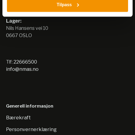
Tilpass
Nils Hansens vei 8
0667 OSLO
Lager:
Nils Hansens vei 10
0667 OSLO
Tlf:
22666500
info@nmas.no
Generell informasjon
Bærekraft
Personvernerklæring