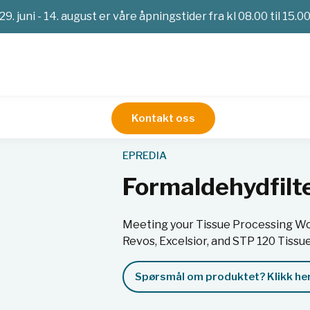
29. juni - 14. august er våre åpningstider fra kl 08.00 til 15.0
Kontakt oss
g
Formaldehydfilter (Pot. Permang), 6 stk
EPREDIA
Formaldehydfilte
Meeting your Tissue Processing Work
Revos, Excelsior, and STP 120 Tiss
Spørsmål om produktet? Klikk her