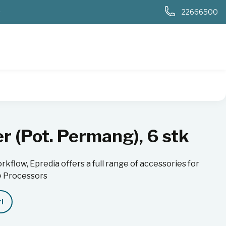
0
22666500
r (Pot. Permang), 6 stk
flow, Epredia offers a full range of accessories for
ue Processors
!