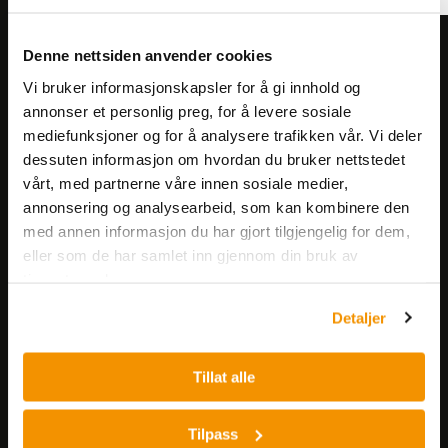
Meld deg på vårt nyhetsbrev!
Denne nettsiden anvender cookies
Få informasjon om produkter,
Vi bruker informasjonskapsler for å gi innhold og
arrangementer og kampanjer.
annonser et personlig preg, for å levere sosiale
mediefunksjoner og for å analysere trafikken vår. Vi deler
dessuten informasjon om hvordan du bruker nettstedet
Meld på nyhetsbrev
vårt, med partnerne våre innen sosiale medier,
annonsering og analysearbeid, som kan kombinere den
med annen informasjon du har gjort tilgjengelig for dem,
eller som de har samlet inn gjennom din bruk av
tjenestene deres.
Detaljer
Nerliens Meszansky AS
Tillat alle
Besøksadresse:
Nils Hansens vei 8
Tilpass
0667 OSLO