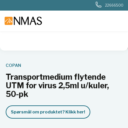
22666500
NMAS hjem
Produkter
Sykehuslab
Mikrobiologi sykehus
COPAN
Transportmedium flytende
UTM for virus 2,5ml u/kuler,
50-pk
Spørsmål om produktet? Klikk her!