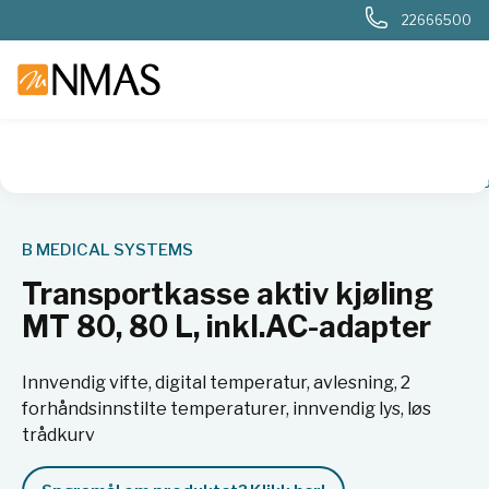
22666500
NMAS hjem
Produkter
Sykehuslab
Blodbank og transfusj
B MEDICAL SYSTEMS
Transportkasse aktiv kjøling
MT 80, 80 L, inkl.AC-adapter
Innvendig vifte, digital temperatur, avlesning, 2
forhåndsinnstilte temperaturer, innvendig lys, løs
trådkurv