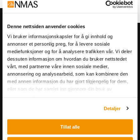
Denne nettsiden anvender cookies
Meld deg på vårt nyhetsbrev!
Vi bruker informasjonskapsler for å gi innhold og
annonser et personlig preg, for å levere sosiale
Få informasjon om produkter,
mediefunksjoner og for å analysere trafikken vår. Vi deler
arrangementer og kampanjer.
dessuten informasjon om hvordan du bruker nettstedet
vårt, med partnerne våre innen sosiale medier,
Meld på nyhetsbrev
annonsering og analysearbeid, som kan kombinere den
med annen informasjon du har gjort tilgjengelig for dem,
eller som de har samlet inn gjennom din bruk av
tjenestene deres.
Detaljer
Nerliens Meszansky AS
Tillat alle
Besøksadresse: