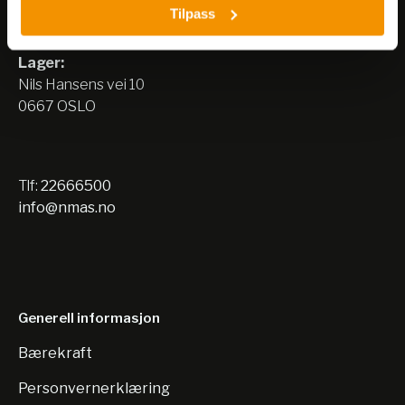
Tilpass
Nils Hansens vei 8
0667 OSLO
Lager:
Nils Hansens vei 10
0667 OSLO
Tlf:
22666500
info@nmas.no
Generell informasjon
Bærekraft
Personvernerklæring