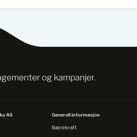
angementer og kampanjer.
sky AS
Generell informasjon
Bærekraft
8