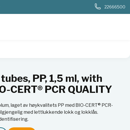
0
22666500
 attached cap, BIO-CERT® PCR QUALITY
tubes, PP, 1,5 ml, with
BIO-CERT® PCR QUALITY
lum, laget av høykvalitets PP med BIO-CERT® PCR-
lgjengelig med lettlukkende lokk og lokklås.
entifisering.