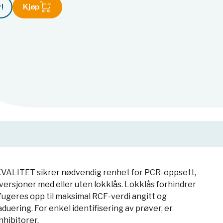
!
Kjøp
KVALITET sikrer nødvendig renhet for PCR-oppsett,
versjoner med eller uten lokklås. Lokklås forhindrer
ugeres opp til maksimal RCF-verdi angitt og
aduering. For enkel identifisering av prøver, er
hibitorer.