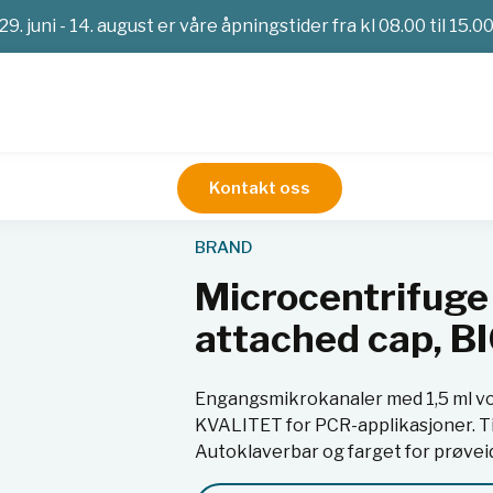
29. juni - 14. august er våre åpningstider fra kl 08.00 til 15.0
Kontakt oss
Mikrosentrifugerør
Microcentrifuge tubes, PP, 1,5 ml, with
BRAND
Microcentrifuge 
attached cap, 
Engangsmikrokanaler med 1,5 ml vo
KVALITET for PCR-applikasjoner. Ti
Autoklaverbar og farget for prøveid