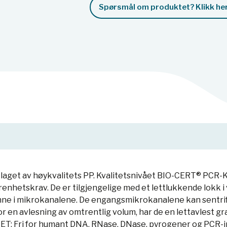
Spørsmål om produktet? Klikk her
laget av høykvalitets PP. Kvalitetsnivået BIO-CERT® PCR-
nhetskrav. De er tilgjengelige med et lettlukkende lokk i 
inne i mikrokanalene. De engangsmikrokanalene kan sentrif
For en avlesning av omtrentlig volum, har de en lettavlest gr
ET: Fri for humant DNA, RNase, DNase, pyrogener og PCR-in