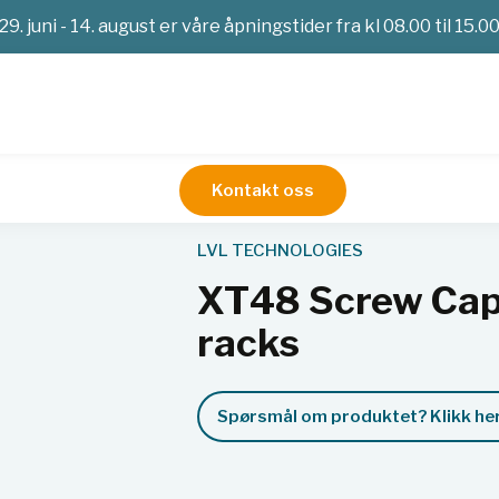
29. juni - 14. august er våre åpningstider fra kl 08.00 til 15.0
Kontakt oss
2D-rør
XT48 Screw Caps, CapRack SBS96, 50 racks
LVL TECHNOLOGIES
XT48 Screw Cap
racks
Spørsmål om produktet? Klikk her