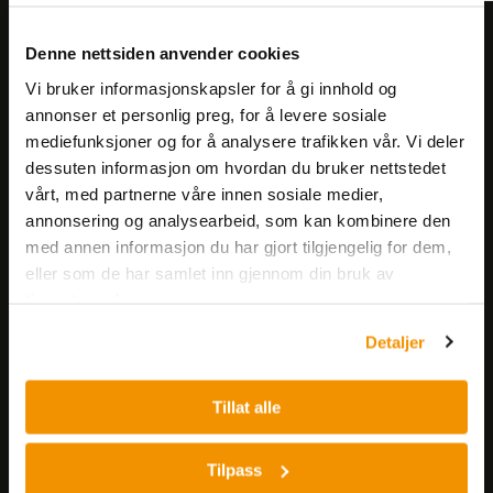
Meld deg på vårt nyhetsbrev!
Denne nettsiden anvender cookies
Få informasjon om produkter,
Vi bruker informasjonskapsler for å gi innhold og
arrangementer og kampanjer.
annonser et personlig preg, for å levere sosiale
mediefunksjoner og for å analysere trafikken vår. Vi deler
dessuten informasjon om hvordan du bruker nettstedet
Meld på nyhetsbrev
vårt, med partnerne våre innen sosiale medier,
annonsering og analysearbeid, som kan kombinere den
med annen informasjon du har gjort tilgjengelig for dem,
eller som de har samlet inn gjennom din bruk av
tjenestene deres.
Detaljer
Nerliens Meszansky AS
Tillat alle
Besøksadresse:
Nils Hansens vei 8
0667 OSLO
Tilpass
Lager: