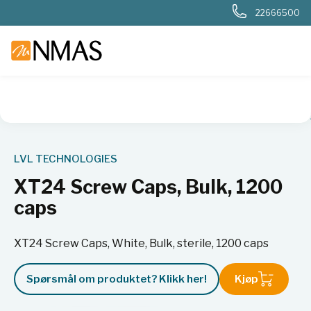
22666500
NMAS hjem
Produkter
Plast og glass i laboratoriet
Rør
LVL TECHNOLOGIES
XT24 Screw Caps, Bulk, 1200
caps
XT24 Screw Caps, White, Bulk, sterile, 1200 caps
Spørsmål om produktet? Klikk her!
Kjøp