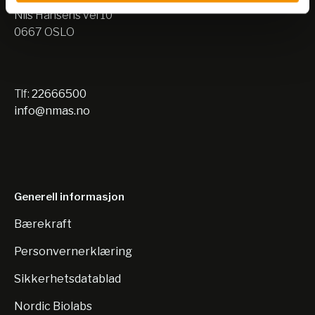
Nils Hansens vei 10
0667 OSLO
Tlf:
22666500
info@nmas.no
Generell informasjon
Bærekraft
Personvernerklæring
Sikkerhetsdatablad
Nordic Biolabs