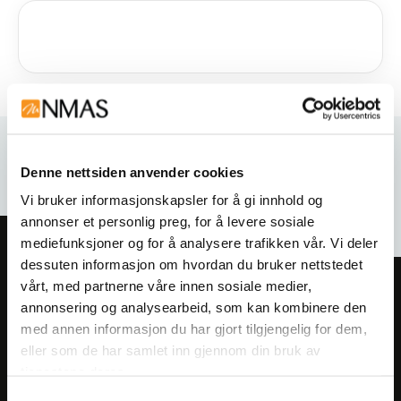
Relaterte produkter
Denne nettsiden anvender cookies
Vi bruker informasjonskapsler for å gi innhold og
annonser et personlig preg, for å levere sosiale
mediefunksjoner og for å analysere trafikken vår. Vi deler
dessuten informasjon om hvordan du bruker nettstedet
vårt, med partnerne våre innen sosiale medier,
Meld deg på vårt nyhetsbrev!
annonsering og analysearbeid, som kan kombinere den
Få informasjon om produkter,
med annen informasjon du har gjort tilgjengelig for dem,
arrangementer og kampanjer.
eller som de har samlet inn gjennom din bruk av
tjenestene deres.
Meld på nyhetsbrev