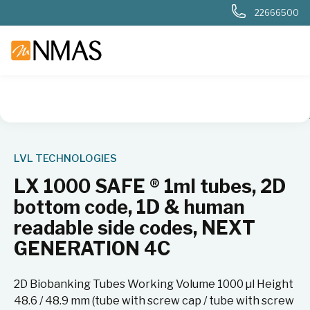
22666500
NMAS hjem
Produkter
Plast og glass i laboratoriet
Rør
LVL TECHNOLOGIES
LX 1000 SAFE ® 1ml tubes, 2D
bottom code, 1D & human
readable side codes, NEXT
GENERATION 4C
2D Biobanking Tubes Working Volume 1000 µl Height
48.6 / 48.9 mm (tube with screw cap / tube with screw