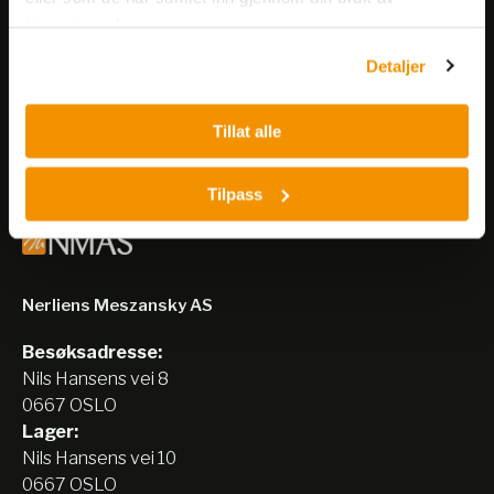
Få informasjon om produkter,
tjenestene deres.
arrangementer og kampanjer.
Detaljer
Meld på nyhetsbrev
Tillat alle
Tilpass
Nerliens Meszansky AS
Besøksadresse:
Nils Hansens vei 8
0667 OSLO
Lager:
Nils Hansens vei 10
0667 OSLO