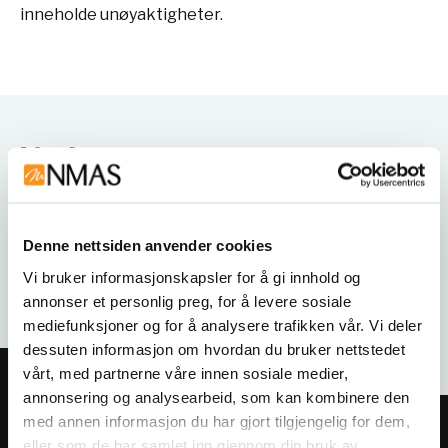
inneholde unøyaktigheter.
Varianter
Denne nettsiden anvender cookies
Vi bruker informasjonskapsler for å gi innhold og
annonser et personlig preg, for å levere sosiale
mediefunksjoner og for å analysere trafikken vår. Vi deler
dessuten informasjon om hvordan du bruker nettstedet
vårt, med partnerne våre innen sosiale medier,
annonsering og analysearbeid, som kan kombinere den
med annen informasjon du har gjort tilgjengelig for dem,
Meld deg på vårt nyhetsbrev!
eller som de har samlet inn gjennom din bruk av