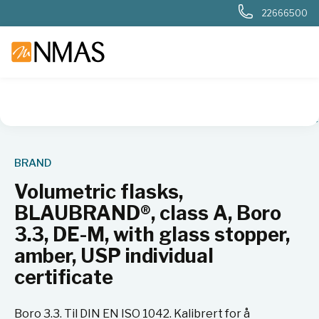
22666500
NMAS hjem
Produkter
Plast og glass i laboratoriet
Flaske
BRAND
Volumetric flasks,
BLAUBRAND®, class A, Boro
3.3, DE-M, with glass stopper,
amber, USP individual
certificate
Boro 3.3. Til DIN EN ISO 1042. Kalibrert for å