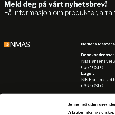
Meld deg på vårt nyhetsbrev!
Få informasjon om produkter, arr
Nerliens Meszan
Besøksadresse:
Nils Hansens vei 
0667 OSLO
Lager:
Nils Hansens vei 
0667 OSLO
Denne nettsiden anvende
Tlf:
22666500
Vi bruker informasjonskapsl
info@nmas.no