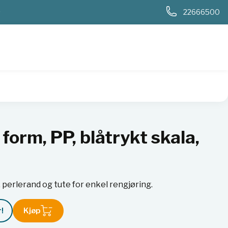
0
22666500
t skala, med tut
form, PP, blåtrykt skala,
perlerand og tute for enkel rengjøring.
!
Kjøp