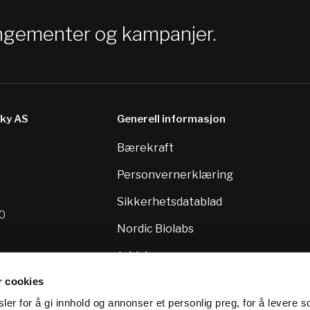
angementer og kampanjer.
sky AS
Generell informasjon
Bærekraft
8
Personvernerklæring
Sikkerhetsdatablad
10
Nordic Biolabs
Jobb hos oss
r cookies
er for å gi innhold og annonser et personlig preg, for å levere s