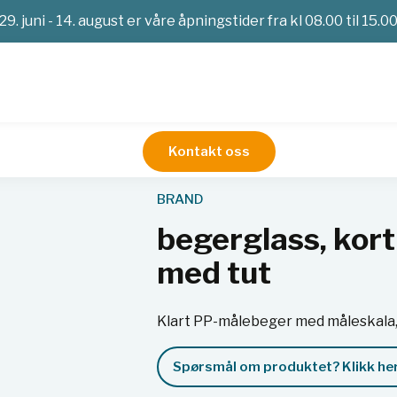
29. juni - 14. august er våre åpningstider fra kl 08.00 til 15.0
Kontakt oss
er og begerglass
Begere
begerglass, kort form, PP, blåtryk
BRAND
begerglass, kort 
med tut
Klart PP-målebeger med måleskala, 
Spørsmål om produktet? Klikk her