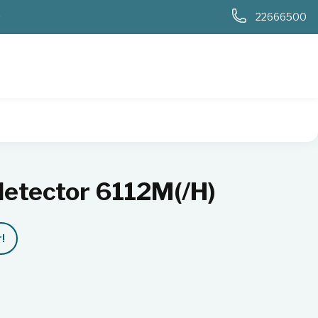
0
22666500
Teletector 6112M(/H)
letector 6112M(/H)
!