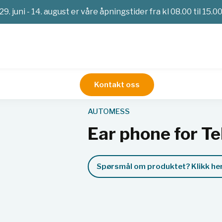
29. juni - 14. august er våre åpningstider fra kl 08.00 til 15.0
Kontakt oss
imetri
Strålevern
Alfa-Beta-Gammastråling
Ear phone for 
AUTOMESS
Ear phone for Te
Spørsmål om produktet? Klikk her