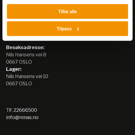
Tillat alle
Tilpass
Nerliens Meszansky AS
Besøksadresse:
Nils Hansens vei 8
0667 OSLO
Lager:
Nils Hansens vei 10
0667 OSLO
Tlf:
22666500
info@nmas.no