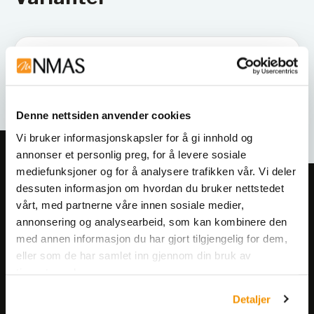
Denne nettsiden anvender cookies
Vi bruker informasjonskapsler for å gi innhold og
annonser et personlig preg, for å levere sosiale
mediefunksjoner og for å analysere trafikken vår. Vi deler
dessuten informasjon om hvordan du bruker nettstedet
Meld deg på vårt nyhetsbrev!
vårt, med partnerne våre innen sosiale medier,
Få informasjon om produkter,
annonsering og analysearbeid, som kan kombinere den
arrangementer og kampanjer.
med annen informasjon du har gjort tilgjengelig for dem,
eller som de har samlet inn gjennom din bruk av
tjenestene deres.
Meld på nyhetsbrev
Detaljer