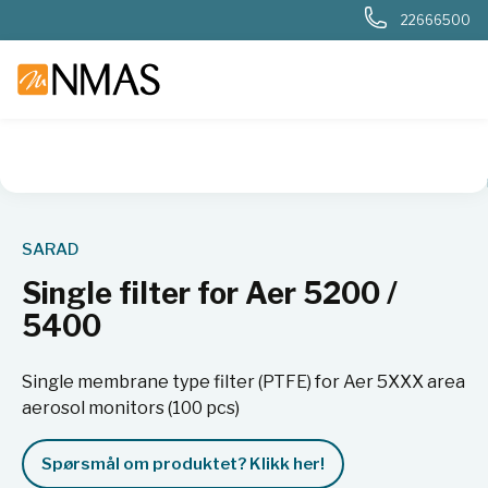
22666500
NMAS hjem
Produkter
Nukleær, strålevern, beredskap, dosi
SARAD
Single filter for Aer 5200 /
5400
Single membrane type filter (PTFE) for Aer 5XXX area
aerosol monitors (100 pcs)
Spørsmål om produktet? Klikk her!