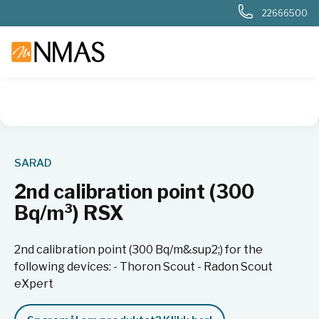
22666500
NMAS hjem
Produkter
Nukleær, strålevern, beredskap, dosi
SARAD
2nd calibration point (300
Bq/m³) RSX
2nd calibration point (300 Bq/m&sup2;) for the
following devices: - Thoron Scout - Radon Scout
eXpert