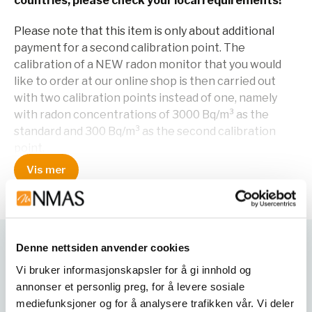
countries, please check your local requirements!
Please note that this item is only about additional
payment for a second calibration point. The
calibration of a NEW radon monitor that you would
like to order at our online shop is then carried out
with two calibration points instead of one, namely
with radon concentrations of 3000 Bq/m³ as the
standard and 300 Bq/m³ as the second calibration
point.
Vis mer
A separate calibration certificate is issued for each
calibration point.
This item is
only
to be ordered as an add-on and
only
to one of the following radon monitors, and not as a
Denne nettsiden anvender cookies
Varianter
separate service:
Vi bruker informasjonskapsler for å gi innhold og
annonser et personlig preg, for å levere sosiale
- Radon Scout eXpert
mediefunksjoner og for å analysere trafikken vår. Vi deler