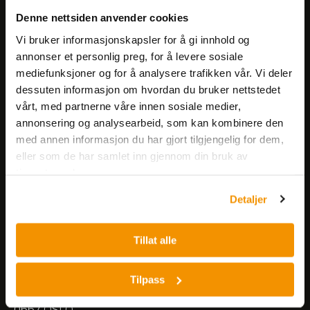
Få informasjon om produkter,
Denne nettsiden anvender cookies
arrangementer og kampanjer.
Vi bruker informasjonskapsler for å gi innhold og
annonser et personlig preg, for å levere sosiale
mediefunksjoner og for å analysere trafikken vår. Vi deler
Meld på nyhetsbrev
dessuten informasjon om hvordan du bruker nettstedet
vårt, med partnerne våre innen sosiale medier,
annonsering og analysearbeid, som kan kombinere den
med annen informasjon du har gjort tilgjengelig for dem,
eller som de har samlet inn gjennom din bruk av
tjenestene deres.
Nerliens Meszansky AS
Detaljer
Besøksadresse:
Tillat alle
Nils Hansens vei 8
0667 OSLO
Lager:
Tilpass
Nils Hansens vei 10
0667 OSLO