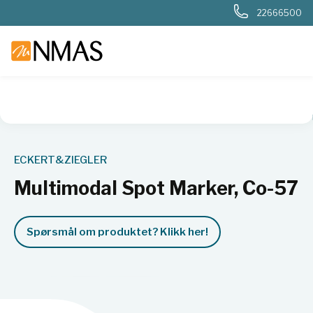
22666500
NMAS hjem
Produkter
Nukleær, strålevern, beredskap, dosi
ECKERT&ZIEGLER
Multimodal Spot Marker, Co-57
Spørsmål om produktet? Klikk her!