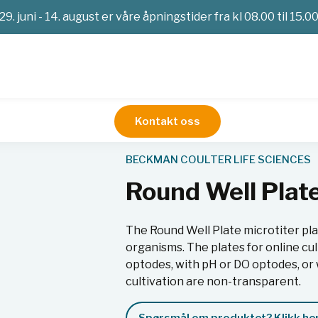
29. juni - 14. august er våre åpningstider fra kl 08.00 til 15.0
Kontakt oss
reaktorer
Round Well Plates
BECKMAN COULTER LIFE SCIENCES
Round Well Plat
The Round Well Plate microtiter plat
organisms. The plates for online cu
optodes, with pH or DO optodes, or 
cultivation are non-transparent.