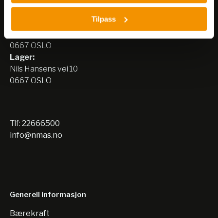
Nerliens Meszansky AS
Tilpass
Besøksadresse:
Nils Hansens vei 8
0667 OSLO
Lager:
Nils Hansens vei 10
0667 OSLO
Tlf:
22666500
info@nmas.no
Generell informasjon
Bærekraft