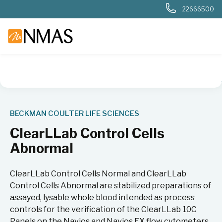
22666500
NMAS hjem
Produkter
Livsvitenskap
Flowcytometri
An
BECKMAN COULTER LIFE SCIENCES
ClearLLab Control Cells
Abnormal
ClearLLab Control Cells Normal and ClearLLab
Control Cells Abnormal are stabilized preparations of
assayed, lysable whole blood intended as process
controls for the verification of the ClearLLab 10C
Panels on the Navios and Navios EX flow cytometers.