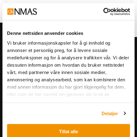
Denne nettsiden anvender cookies
Vi bruker informasjonskapsler for å gi innhold og
Meld deg på vårt nyhetsbrev!
annonser et personlig preg, for å levere sosiale
mediefunksjoner og for å analysere trafikken vår. Vi deler
Få informasjon om produkter,
dessuten informasjon om hvordan du bruker nettstedet
arrangementer og kampanjer.
vårt, med partnerne våre innen sosiale medier,
annonsering og analysearbeid, som kan kombinere den
Meld på nyhetsbrev
med annen informasjon du har gjort tilgjengelig for dem,
eller som de har samlet inn gjennom din bruk av
tjenestene deres.
Detaljer
Tillat alle