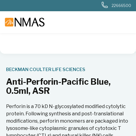
22666500
NMAS hjem
Produkter
Livsvitenskap
Flowcytometri
An
BECKMAN COULTER LIFE SCIENCES
Anti-Perforin-Pacific Blue,
0.5ml, ASR
Perforin is a 70 kD N-glycosylated modified cytolytic
protein. Following synthesis and post-translational
modifications, perforin monomers are packaged into
lysosome-like cytoplasmic granules of cytotoxic T
lymphocytes (CTLs) and natural killer (NK) cells.