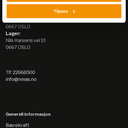
Nerliens Meszansky AS
Tilpass
Besøksadresse:
Nils Hansens vei 8
0667 OSLO
Lager:
Nils Hansens vei 10
0667 OSLO
Tlf:
22666500
info@nmas.no
Generell informasjon
Bærekraft