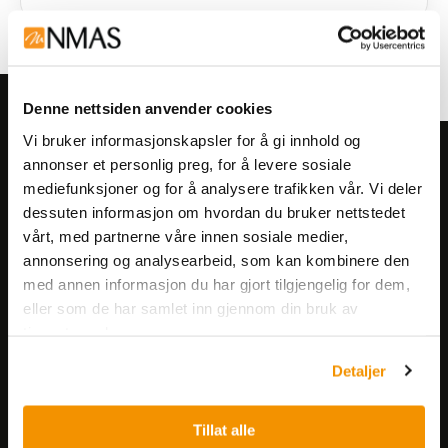
Denne nettsiden anvender cookies
Vi bruker informasjonskapsler for å gi innhold og
Meld deg på vårt nyhetsbrev!
annonser et personlig preg, for å levere sosiale
mediefunksjoner og for å analysere trafikken vår. Vi deler
Få informasjon om produkter,
dessuten informasjon om hvordan du bruker nettstedet
arrangementer og kampanjer.
vårt, med partnerne våre innen sosiale medier,
annonsering og analysearbeid, som kan kombinere den
Meld på nyhetsbrev
med annen informasjon du har gjort tilgjengelig for dem,
eller som de har samlet inn gjennom din bruk av
tjenestene deres.
Detaljer
Tillat alle