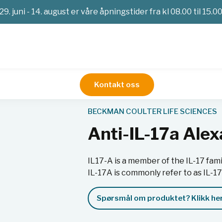
29. juni - 14. august er våre åpningstider fra kl 08.00 til 15.0
Kontakt oss
ntistoffer og reagenser
Anti-IL-17a AlexaFluor700, RUO
BECKMAN COULTER LIFE SCIENCES
Anti-IL-17a Ale
IL17-A is a member of the IL-17 fami
IL-17A is commonly refer to as IL-1
Spørsmål om produktet? Klikk her