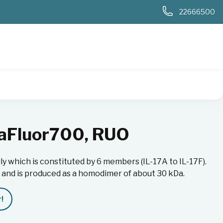
0
22666500
xaFluor700, RUO
ly which is constituted by 6 members (IL-17A to IL-17F).
7 and is produced as a homodimer of about 30 kDa.
!