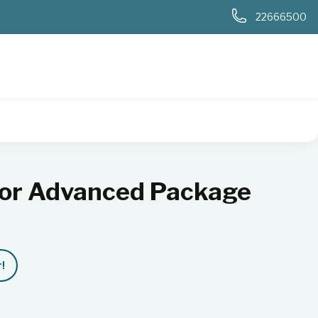
0
22666500
or Advanced Package
!