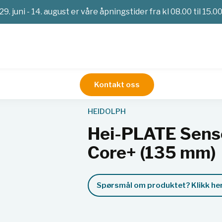
29. juni - 14. august er våre åpningstider fra kl 08.00 til 15.0
Kontakt oss
verk
Hei-PLATE Sensor Advanced Package Core+ (135 mm)
HEIDOLPH
Hei-PLATE Sens
Core+ (135 mm)
Spørsmål om produktet? Klikk her