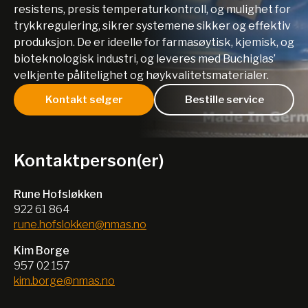
resistens, presis temperaturkontroll, og mulighet for
trykkregulering, sikrer systemene sikker og effektiv
produksjon. De er ideelle for farmasøytisk, kjemisk, og
bioteknologisk industri, og leveres med Buchiglas’
velkjente pålitelighet og høykvalitetsmaterialer.
Kontakt selger
Bestille service
Kontaktperson(er)
Rune Hofsløkken
922 61 864
rune.hofslokken@nmas.no
Kim Borge
957 02 157
kim.borge@nmas.no