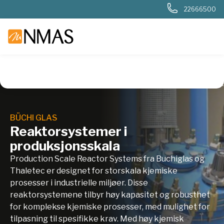
22666500
NMAS hjem
Produkter
Kjemi og industri
Syntese
Reakt
BÜCHI GLAS
Reaktorsystemer i
produksjonsskala
Production Scale Reactor Systems fra Buchiglas og
Thaletec er designet for storskala kjemiske
prosesser i industrielle miljøer. Disse
reaktorsystemene tilbyr høy kapasitet og robusthet
for komplekse kjemiske prosesser, med mulighet for
tilpasning til spesifikke krav. Med høy kjemisk