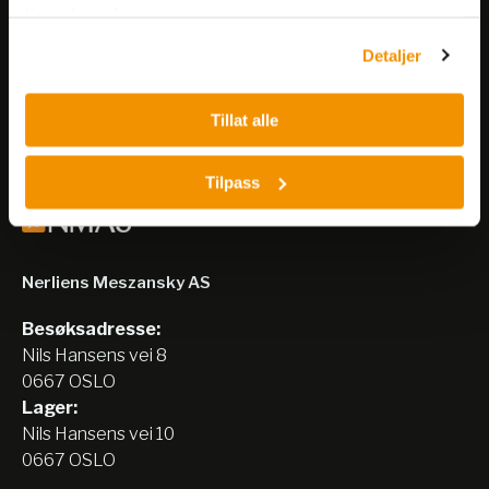
Få informasjon om produkter,
tjenestene deres.
arrangementer og kampanjer.
Detaljer
Meld på nyhetsbrev
Tillat alle
Tilpass
Nerliens Meszansky AS
Besøksadresse:
Nils Hansens vei 8
0667 OSLO
Lager:
Nils Hansens vei 10
0667 OSLO