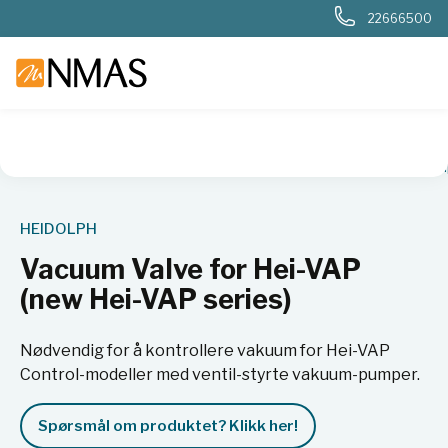
22666500
NMAS hjem
Produkter
Kjemi og industri
Rotasjonsfordam
HEIDOLPH
Vacuum Valve for Hei-VAP
(new Hei-VAP series)
Nødvendig for å kontrollere vakuum for Hei-VAP
Control-modeller med ventil-styrte vakuum-pumper.
Spørsmål om produktet? Klikk her!