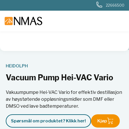
22666500
NMAS hjem
Produkter
Kjemi og industri
Rotasjonsfordam
HEIDOLPH
Vacuum Pump Hei-VAC Vario
Vakuumpumpe Hei-VAC Vario for effektiv destillasjon
av høystøtende oppløsningsmidler som DMF eller
DMSO ved lave badtemperaturer.
Spørsmål om produktet? Klikk her!
Kjøp