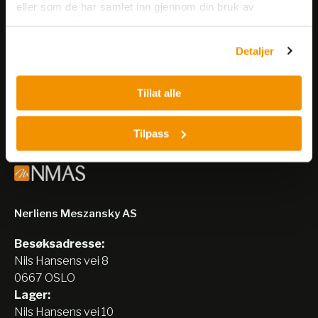
eller som de har samlet inn gjennom din bruk av
Meld deg på vårt nyhetsbrev!
tjenestene deres.
Få informasjon om produkter,
arrangementer og kampanjer.
Detaljer
Meld på nyhetsbrev
Tillat alle
Tilpass
Nerliens Meszansky AS
Besøksadresse:
Nils Hansens vei 8
0667 OSLO
Lager:
Nils Hansens vei 10