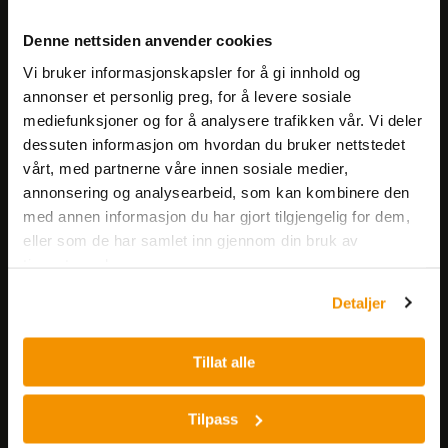
Meld deg på vårt nyhetsbrev!
Denne nettsiden anvender cookies
Få informasjon om produkter,
Vi bruker informasjonskapsler for å gi innhold og
arrangementer og kampanjer.
annonser et personlig preg, for å levere sosiale
mediefunksjoner og for å analysere trafikken vår. Vi deler
Meld på nyhetsbrev
dessuten informasjon om hvordan du bruker nettstedet
vårt, med partnerne våre innen sosiale medier,
annonsering og analysearbeid, som kan kombinere den
med annen informasjon du har gjort tilgjengelig for dem,
eller som de har samlet inn gjennom din bruk av
tjenestene deres.
Detaljer
Nerliens Meszansky AS
Besøksadresse:
Tillat alle
Nils Hansens vei 8
0667 OSLO
Tilpass
Lager: