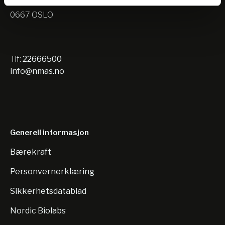
Nils Hansens vei 10
0667 OSLO
Tlf:
22666500
info@nmas.no
Generell informasjon
Bærekraft
Personvernerklæring
Sikkerhetsdatablad
Nordic Biolabs