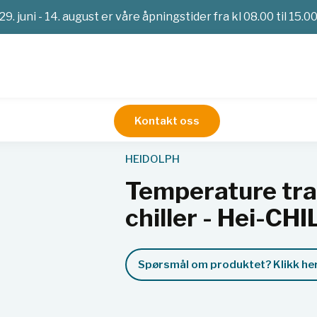
29. juni - 14. august er våre åpningstider fra kl 08.00 til 15.0
Kontakt oss
mpere
Tilbehør til rotasjonsfordampere
Temperature transfer l
HEIDOLPH
Temperature tran
chiller - Hei-CHI
Spørsmål om produktet? Klikk her