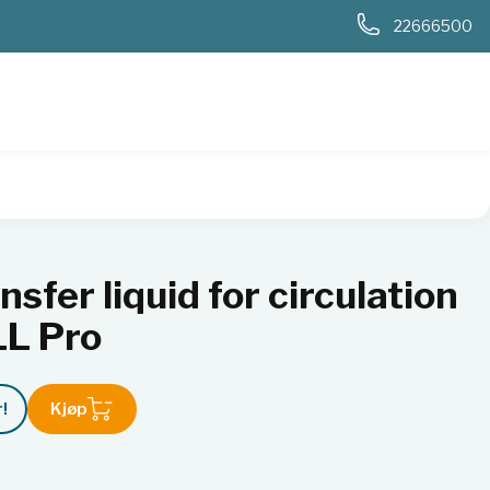
0
22666500
iquid for circulation chiller - Hei-CHILL Pro
sfer liquid for circulation
LL Pro
!
Kjøp