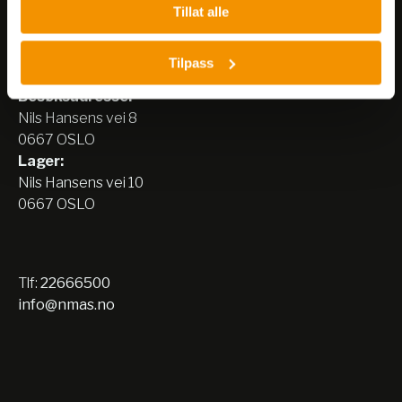
Tillat alle
Nerliens Meszansky AS
Tilpass
Besøksadresse:
Nils Hansens vei 8
0667 OSLO
Lager:
Nils Hansens vei 10
0667 OSLO
Tlf:
22666500
info@nmas.no