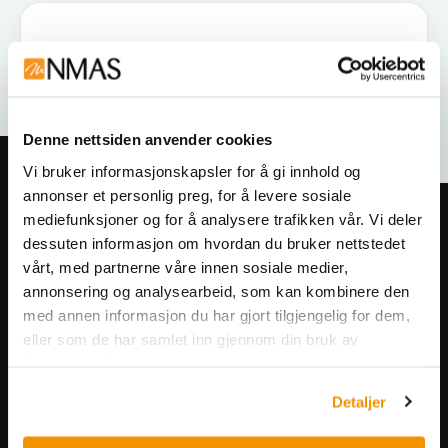
Denne nettsiden anvender cookies
Vi bruker informasjonskapsler for å gi innhold og
annonser et personlig preg, for å levere sosiale
mediefunksjoner og for å analysere trafikken vår. Vi deler
Meld deg på vårt nyhetsbrev!
dessuten informasjon om hvordan du bruker nettstedet
Få informasjon om produkter,
vårt, med partnerne våre innen sosiale medier,
arrangementer og kampanjer.
annonsering og analysearbeid, som kan kombinere den
med annen informasjon du har gjort tilgjengelig for dem,
eller som de har samlet inn gjennom din bruk av
Meld på nyhetsbrev
tjenestene deres.
Detaljer