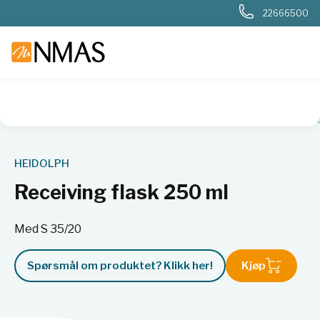
22666500
NMAS hjem
Produkter
Kjemi og industri
Rotasjonsfordam
HEIDOLPH
Receiving flask 250 ml
Med S 35/20
Spørsmål om produktet? Klikk her!
Kjøp