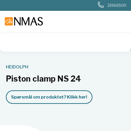
22666500
NMAS hjem
Produkter
Kjemi og industri
Rotasjonsfordam
HEIDOLPH
Piston clamp NS 24
Spørsmål om produktet? Klikk her!