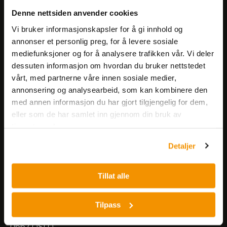
Få informasjon om produkter,
Denne nettsiden anvender cookies
arrangementer og kampanjer.
Vi bruker informasjonskapsler for å gi innhold og
annonser et personlig preg, for å levere sosiale
mediefunksjoner og for å analysere trafikken vår. Vi deler
Meld på nyhetsbrev
dessuten informasjon om hvordan du bruker nettstedet
vårt, med partnerne våre innen sosiale medier,
annonsering og analysearbeid, som kan kombinere den
med annen informasjon du har gjort tilgjengelig for dem,
eller som de har samlet inn gjennom din bruk av
tjenestene deres.
Nerliens Meszansky AS
Detaljer
Besøksadresse:
Tillat alle
Nils Hansens vei 8
0667 OSLO
Lager:
Tilpass
Nils Hansens vei 10
0667 OSLO