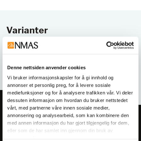
Varianter
Denne nettsiden anvender cookies
Vi bruker informasjonskapsler for å gi innhold og
annonser et personlig preg, for å levere sosiale
mediefunksjoner og for å analysere trafikken vår. Vi deler
dessuten informasjon om hvordan du bruker nettstedet
vårt, med partnerne våre innen sosiale medier,
annonsering og analysearbeid, som kan kombinere den
Meld deg på vårt nyhetsbrev!
med annen informasjon du har gjort tilgjengelig for dem,
Få informasjon om produkter,
eller som de har samlet inn gjennom din bruk av
arrangementer og kampanjer.
tjenestene deres.