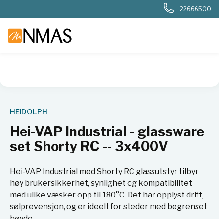
22666500
NMAS hjem
Produkter
Kjemi og industri
Rotasjonsfordam
HEIDOLPH
Hei-VAP Industrial - glassware
set Shorty RC -- 3x400V
Hei-VAP Industrial med Shorty RC glassutstyr tilbyr
høy brukersikkerhet, synlighet og kompatibilitet
med ulike væsker opp til 180°C. Det har opplyst drift,
sølprevensjon, og er ideelt for steder med begrenset
høyde.