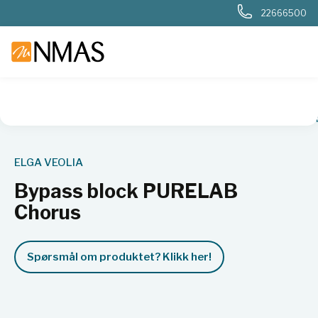
22666500
NMAS hjem
Produkter
Basis labutstyr
Vannrensing
For
ELGA VEOLIA
Bypass block PURELAB
Chorus
Spørsmål om produktet? Klikk her!