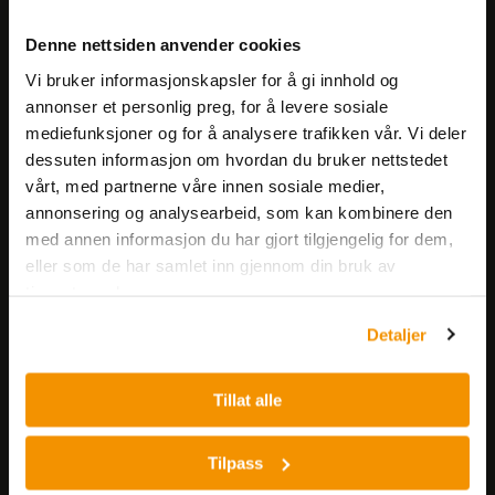
Meld deg på vårt nyhetsbrev!
Denne nettsiden anvender cookies
Få informasjon om produkter,
Vi bruker informasjonskapsler for å gi innhold og
arrangementer og kampanjer.
annonser et personlig preg, for å levere sosiale
mediefunksjoner og for å analysere trafikken vår. Vi deler
Meld på nyhetsbrev
dessuten informasjon om hvordan du bruker nettstedet
vårt, med partnerne våre innen sosiale medier,
annonsering og analysearbeid, som kan kombinere den
med annen informasjon du har gjort tilgjengelig for dem,
eller som de har samlet inn gjennom din bruk av
tjenestene deres.
Detaljer
Nerliens Meszansky AS
Besøksadresse:
Tillat alle
Nils Hansens vei 8
0667 OSLO
Tilpass
Lager: