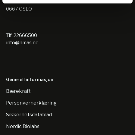
Nils Hansens vei 10
0667 OSLO
Tlf:
22666500
info@nmas.no
Generell informasjon
Bærekraft
Personvernerklæring
Sikkerhetsdatablad
Nordic Biolabs