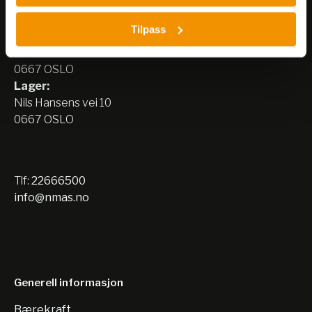
Nerliens Meszansky AS
Tilpass
Besøksadresse:
Nils Hansens vei 8
0667 OSLO
Lager:
Nils Hansens vei 10
0667 OSLO
Tlf:
22666500
info@nmas.no
Generell informasjon
Bærekraft