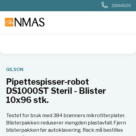
22666500
NMAS hjem
Produkter
Basis labutstyr
Væskehåndtering
GILSON
Pipettespisser-robot
DS1000ST Steril - Blister
10x96 stk.
Testet for bruk med 384 brønners mikrotiterplater.
Blisterpakken reduserer mengden plastavfall. Fjern
blisterpakken før autoklavering. Rack må bestilles