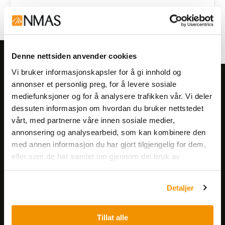
Denne nettsiden anvender cookies
Vi bruker informasjonskapsler for å gi innhold og
Meld deg på vårt nyhetsbrev!
annonser et personlig preg, for å levere sosiale
mediefunksjoner og for å analysere trafikken vår. Vi deler
Få informasjon om produkter,
dessuten informasjon om hvordan du bruker nettstedet
arrangementer og kampanjer.
vårt, med partnerne våre innen sosiale medier,
annonsering og analysearbeid, som kan kombinere den
Meld på nyhetsbrev
med annen informasjon du har gjort tilgjengelig for dem,
eller som de har samlet inn gjennom din bruk av
tjenestene deres.
Detaljer
Tillat alle