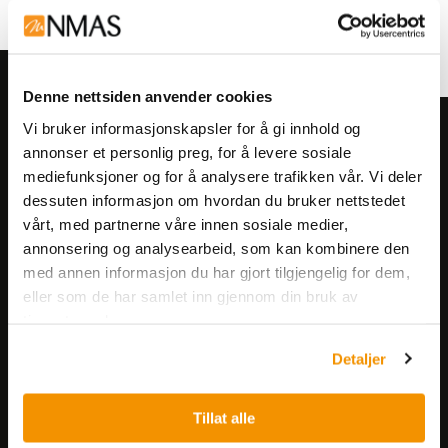
Denne nettsiden anvender cookies
Vi bruker informasjonskapsler for å gi innhold og
Meld deg på vårt nyhetsbrev!
annonser et personlig preg, for å levere sosiale
Få informasjon om produkter,
mediefunksjoner og for å analysere trafikken vår. Vi deler
arrangementer og kampanjer.
dessuten informasjon om hvordan du bruker nettstedet
vårt, med partnerne våre innen sosiale medier,
annonsering og analysearbeid, som kan kombinere den
Meld på nyhetsbrev
med annen informasjon du har gjort tilgjengelig for dem,
eller som de har samlet inn gjennom din bruk av
tjenestene deres.
Detaljer
Tillat alle
Nerliens Meszansky AS