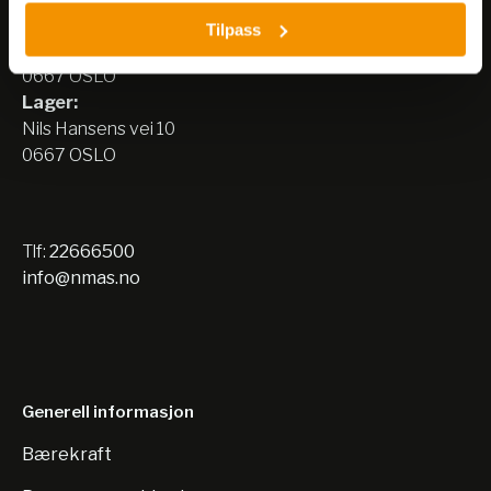
Besøksadresse:
Tilpass
Nils Hansens vei 8
0667 OSLO
Lager:
Nils Hansens vei 10
0667 OSLO
Tlf:
22666500
info@nmas.no
Generell informasjon
Bærekraft