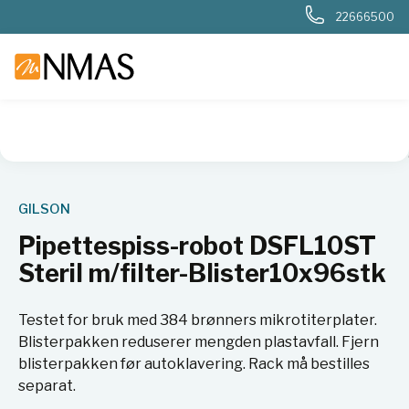
22666500
NMAS hjem
Produkter
Basis labutstyr
Væskehåndtering
GILSON
Pipettespiss-robot DSFL10ST
Steril m/filter-Blister10x96stk
Testet for bruk med 384 brønners mikrotiterplater.
Blisterpakken reduserer mengden plastavfall. Fjern
blisterpakken før autoklavering. Rack må bestilles
separat.