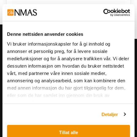
Denne nettsiden anvender cookies
Vi bruker informasjonskapsler for å gi innhold og
Meld deg på vårt nyhetsbrev!
annonser et personlig preg, for å levere sosiale
mediefunksjoner og for å analysere trafikken vår. Vi deler
Få informasjon om produkter,
dessuten informasjon om hvordan du bruker nettstedet
arrangementer og kampanjer.
vårt, med partnerne våre innen sosiale medier,
annonsering og analysearbeid, som kan kombinere den
Meld på nyhetsbrev
med annen informasjon du har gjort tilgjengelig for dem,
eller som de har samlet inn gjennom din bruk av
tjenestene deres.
Detaljer
Tillat alle