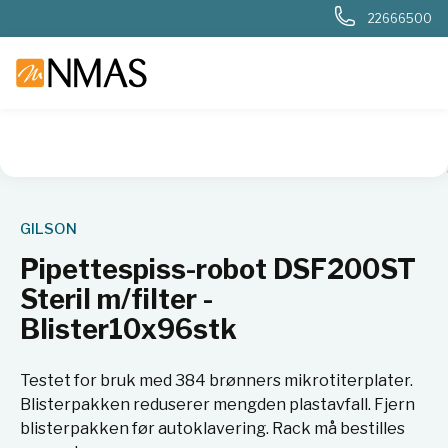
22666500
NMAS hjem
Produkter
Basis labutstyr
Væskehåndtering
GILSON
Pipettespiss-robot DSF200ST
Steril m/filter -
Blister10x96stk
Testet for bruk med 384 brønners mikrotiterplater.
Blisterpakken reduserer mengden plastavfall. Fjern
blisterpakken før autoklavering. Rack må bestilles