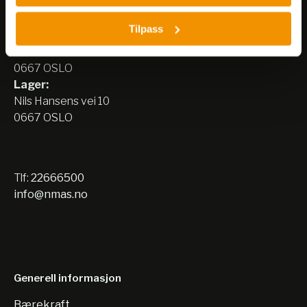
Nerliens Meszansky AS
Tilpass
Besøksadresse:
Nils Hansens vei 8
0667 OSLO
Lager:
Nils Hansens vei 10
0667 OSLO
Tlf:
22666500
info@nmas.no
Generell informasjon
Bærekraft