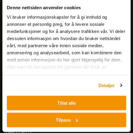
Få informasjon om produkter,
Denne nettsiden anvender cookies
arrangementer og kampanjer.
Vi bruker informasjonskapsler for å gi innhold og
annonser et personlig preg, for å levere sosiale
mediefunksjoner og for å analysere trafikken vår. Vi deler
Meld på nyhetsbrev
dessuten informasjon om hvordan du bruker nettstedet
vårt, med partnerne våre innen sosiale medier,
annonsering og analysearbeid, som kan kombinere den
med annen informasjon du har gjort tilgjengelig for dem,
eller som de har samlet inn gjennom din bruk av
tjenestene deres.
Nerliens Meszansky AS
Detaljer
Besøksadresse:
Tillat alle
Nils Hansens vei 8
0667 OSLO
Lager:
Tilpass
Nils Hansens vei 10
0667 OSLO